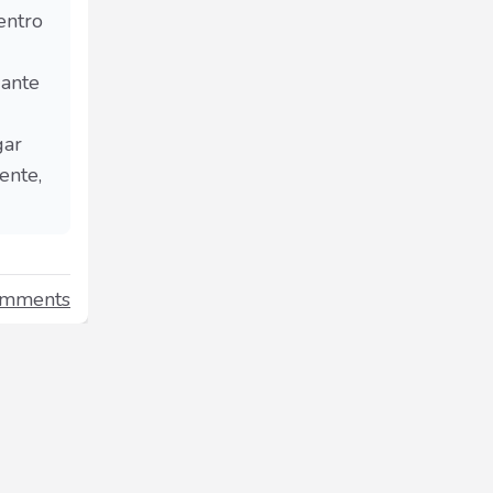
entro
iante
gar
ente,
omments