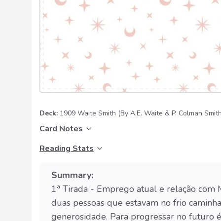
Deck:
1909 Waite Smith
(By A.E. Waite & P. Colman Smith
Card Notes
Reading Stats
Summary:
1ª Tirada - Emprego atual e relação com 
duas pessoas que estavam no frio caminha
generosidade. Para progressar no futuro é