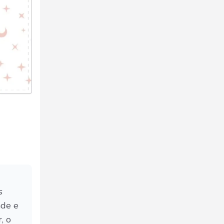
s
ade e
, o